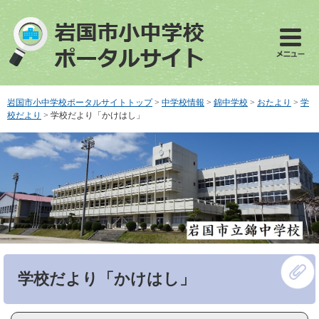
ペ
メ
ー
ニ
ジ
ュ
の
ー
先
を
頭
飛
で
ば
岩国市小中学校ポータルサイトトップ
>
中学校情報
>
錦中学校
>
おたより
>
学
す
し
校だより
>
学校だより「かけはし」
。
て
本
文
へ
本
学校だより「かけはし」
文