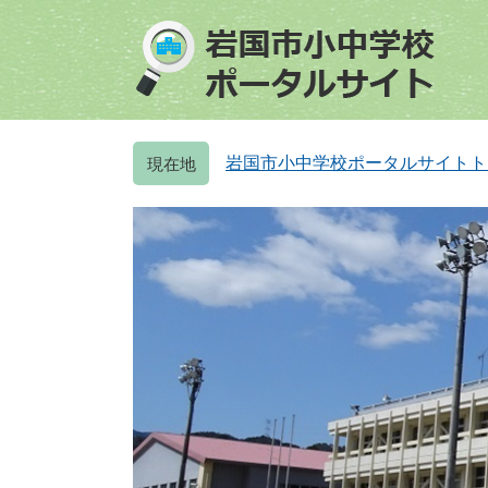
ペ
メ
ー
ニ
ジ
ュ
の
ー
先
を
頭
飛
岩国市小中学校ポータルサイトト
で
ば
す
し
。
て
本
文
へ