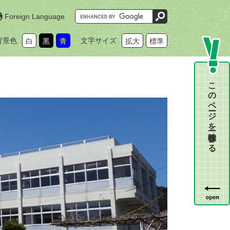
G
Foreign Language
o
o
g
背景色
文字サイズ
白
黒
青
拡大
標準
l
e
カ
ス
タ
ム
このページを一時保存する
検
索