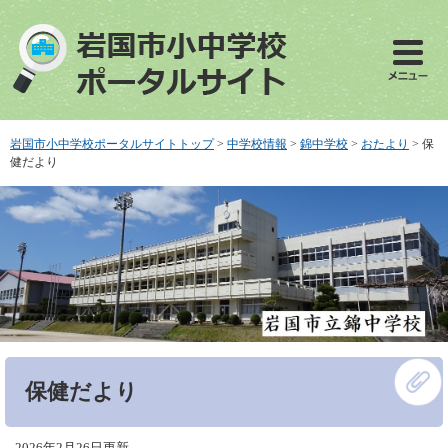
ペ
メ
ー
ニ
ジ
ュ
の
ー
先
を
頭
飛
で
ば
岩国市小中学校ポータルサイトトップ
>
中学校情報
>
錦中学校
>
おたより
>
保
す
し
健だより
。
て
本
文
へ
本
保健だより
文
2026年2月26日更新