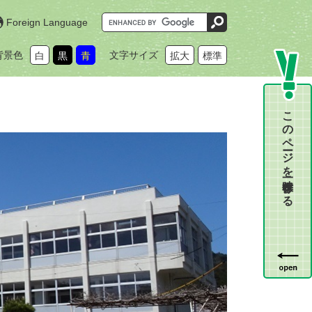
G
Foreign Language
o
o
g
背景色
文字サイズ
白
黒
青
拡大
標準
l
e
カ
ス
タ
ム
このページを一時保存する
検
索