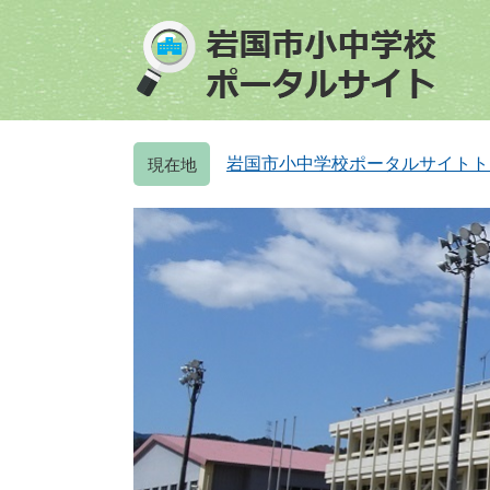
ペ
メ
ー
ニ
ジ
ュ
の
ー
先
を
頭
飛
岩国市小中学校ポータルサイトト
で
ば
す
し
。
て
本
文
へ