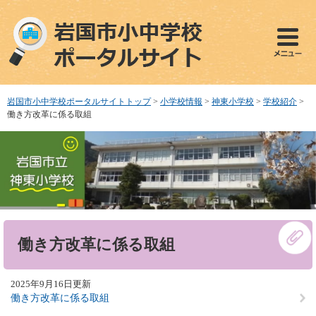
ペ
メ
ー
ニ
ジ
ュ
の
ー
先
を
頭
飛
で
ば
岩国市小中学校ポータルサイトトップ
>
小学校情報
>
神東小学校
>
学校紹介
>
す
し
働き方改革に係る取組
。
て
本
文
へ
本
働き方改革に係る取組
文
2025年9月16日更新
働き方改革に係る取組