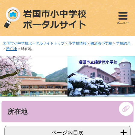
ペ
メ
ー
ニ
ジ
ュ
の
ー
先
を
頭
飛
で
ば
岩国市小中学校ポータルサイトトップ
>
小学校情報
>
錦清流小学校
>
学校紹介
す
し
>
所在地
>
所在地
。
て
本
文
へ
本
所在地
文
ページ内目次