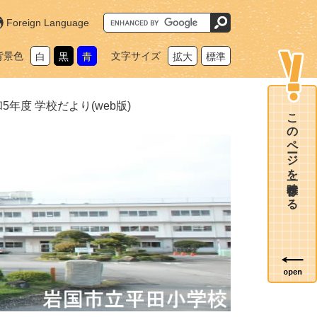
G
Foreign Language
o
o
g
背景色
文字サイズ
白
黒
青
拡大
標準
l
e
カ
ス
タ
5年度 学校だより(web版)
ム
このページを一時保存する
検
索