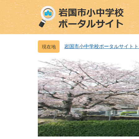
ペ
メ
ー
ニ
ジ
ュ
の
ー
先
を
頭
飛
岩国市小中学校ポータルサイトト
で
ば
す
し
。
て
本
文
へ