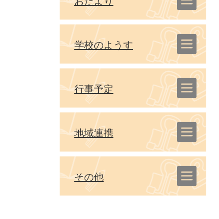
おたより
学校のようす
行事予定
地域連携
その他