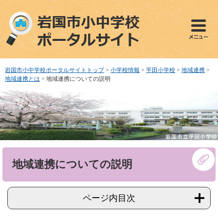
ペ
メ
ー
ニ
ジ
ュ
の
ー
先
を
頭
飛
で
ば
岩国市小中学校ポータルサイトトップ
>
小学校情報
>
平田小学校
>
地域連携
>
す
し
地域連携とは
>
地域連携についての説明
。
て
本
文
へ
本
地域連携についての説明
文
ページ内目次