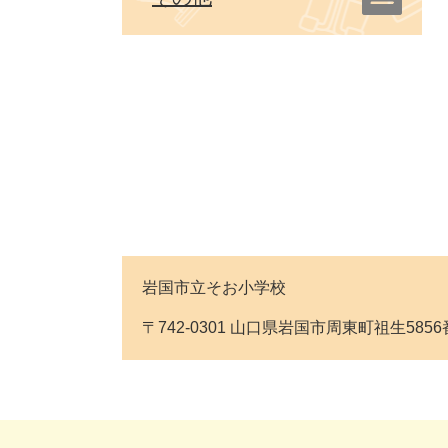
岩国市立そお小学校
〒742-0301 山口県岩国市周東町祖生5856番地 T