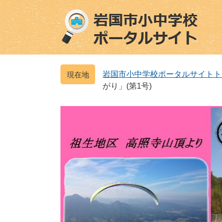
ペ
メ
ー
ニ
ジ
ュ
の
ー
先
を
頭
飛
岩国市小中学校ポータルサイトト
で
ば
がり」(第1号)
す
し
。
て
本
文
へ