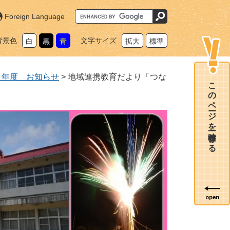
G
Foreign Language
o
o
g
背景色
文字サイズ
白
黒
青
拡大
標準
l
e
カ
ス
タ
８年度 お知らせ
>
地域連携教育だより「つな
ム
このページを一時保存する
検
索