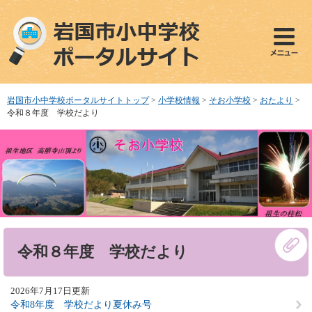
ペ
メ
ー
ニ
ジ
ュ
の
ー
先
を
頭
飛
で
ば
岩国市小中学校ポータルサイトトップ
>
小学校情報
>
そお小学校
>
おたより
>
す
し
令和８年度 学校だより
。
て
本
文
へ
本
令和８年度 学校だより
文
2026年7月17日更新
令和8年度 学校だより夏休み号