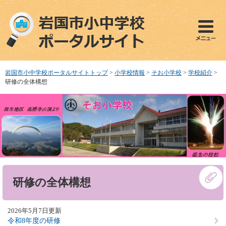
ペ
メ
ー
ニ
ジ
ュ
の
ー
先
を
頭
飛
で
ば
岩国市小中学校ポータルサイトトップ
>
小学校情報
>
そお小学校
>
学校紹介
>
す
し
研修の全体構想
。
て
本
文
へ
本
研修の全体構想
文
2026年5月7日更新
令和8年度の研修