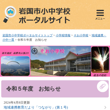
ペ
メ
ー
ニ
ジ
ュ
の
ー
先
を
頭
飛
で
ば
岩国市小中学校ポータルサイトトップ
>
小学校情報
>
そお小学校
>
地域連携・
す
し
小中一貫
>
令和５年度 お知らせ
。
て
本
文
へ
本
令和５年度 お知らせ
文
2024年4月8日更新
地域連携教育だより「つながり」(第１号)