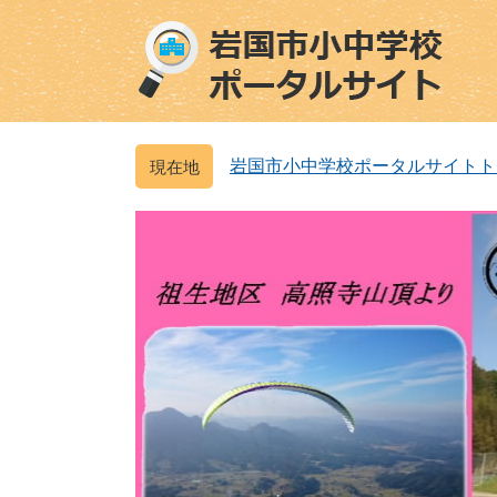
ペ
メ
ー
ニ
ジ
ュ
の
ー
先
を
頭
飛
岩国市小中学校ポータルサイトト
で
ば
す
し
。
て
本
文
へ