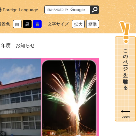
G
Foreign Language
o
o
g
背景色
文字サイズ
白
黒
青
拡大
標準
l
e
カ
ス
タ
６年度 お知らせ
ム
このページを一時保存する
検
索