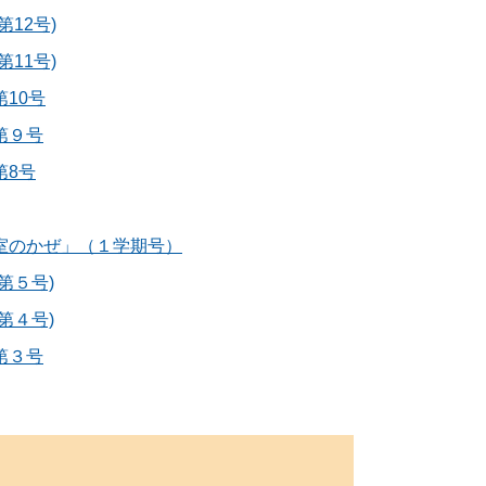
12号)
11号)
10号
第９号
第8号
室のかぜ」（１学期号）
第５号)
第４号)
第３号