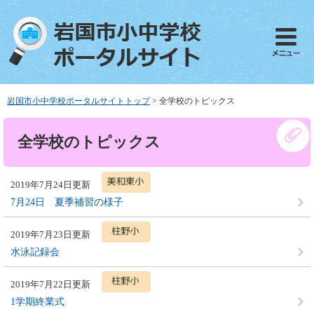
ペ
メ
ー
ニ
ジ
ュ
の
ー
先
を
頭
飛
で
ば
岩国市小中学校ポータルサイトトップ
>
全学校のトピックス
す
し
。
て
本
全学校のトピックス
本
文
文
へ
2019年7月24日更新
7月24日 夏季補習の様子
2019年7月23日更新
水泳記録会
2019年7月22日更新
1学期終業式