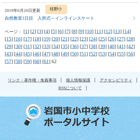
2019年6月20日更新
自然教室1日目 入所式～インラインスケート
[
1
] [
2
] [
3
] [
4
] [
5
] [
6
] [
7
] [
8
] [
9
] [
10
] [
11
] [
12
] [
13
] [
14
]
ページ：
[
15
] [
16
] [
17
] [
18
] [
19
] [
20
] [
21
] [
22
] [
23
] [
24
] [
25
] [
26
] [
27
] [
28
]
[
29
] [
30
] [
31
] [
32
] [
33
] [
34
] [
35
] [
36
] [
37
] [
38
] [
39
] [
40
] [
41
] [
42
]
[
43
] [
44
] [
45
] [
46
] [
47
] [
48
] [
49
] [
50
] [
51
] [
52
] [
53
] [
54
] [
55
] [
56
]
[
57
] [
58
] [
59
] [
60
] [
61
] 62
リンク・著作権・免責事項
個人情報保護
アクセシビリティ
RSSについて