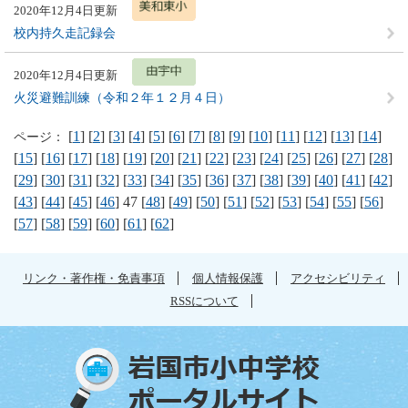
2020年12月4日更新
校内持久走記録会
2020年12月4日更新
火災避難訓練（令和２年１２月４日）
[
1
] [
2
] [
3
] [
4
] [
5
] [
6
] [
7
] [
8
] [
9
] [
10
] [
11
] [
12
] [
13
] [
14
]
ページ：
[
15
] [
16
] [
17
] [
18
] [
19
] [
20
] [
21
] [
22
] [
23
] [
24
] [
25
] [
26
] [
27
] [
28
]
[
29
] [
30
] [
31
] [
32
] [
33
] [
34
] [
35
] [
36
] [
37
] [
38
] [
39
] [
40
] [
41
] [
42
]
[
43
] [
44
] [
45
] [
46
] 47 [
48
] [
49
] [
50
] [
51
] [
52
] [
53
] [
54
] [
55
] [
56
]
[
57
] [
58
] [
59
] [
60
] [
61
] [
62
]
リンク・著作権・免責事項
個人情報保護
アクセシビリティ
RSSについて