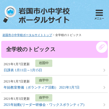
ペ
メ
ー
ニ
ジ
ュ
の
ー
先
を
頭
飛
で
ば
岩国市小中学校ポータルサイトトップ
>
全学校のトピックス
す
し
。
て
本
全学校のトピックス
本
文
文
へ
2021年1月7日更新
日課表 1月11日～1月15日
2021年1月7日更新
年始教室整備（ボランティア活動） 2021年1月7日
2021年1月5日更新
2021年始動(リーダー研修会・ワックスボランティア)