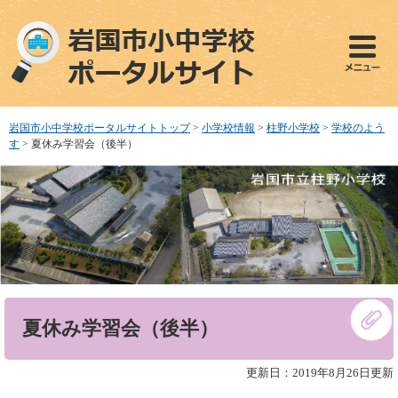
ペ
メ
ー
ニ
ジ
ュ
の
ー
先
を
頭
飛
で
ば
岩国市小中学校ポータルサイトトップ
>
小学校情報
>
柱野小学校
>
学校のよう
す
し
す
>
夏休み学習会（後半）
。
て
本
文
へ
本
夏休み学習会（後半）
文
更新日：2019年8月26日更新