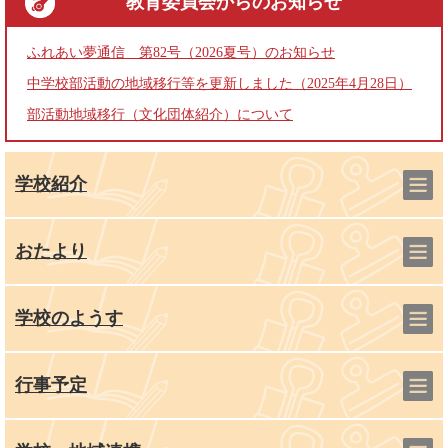
教育委員会
からのお知らせ
ふれあい夢通信 第82号（2026夏号）のお知らせ
中学校部活動の地域移行等を更新しました（2025年4月28日）
部活動地域移行（文化団体紹介）について
学校紹介
おたより
学校のようす
行事予定