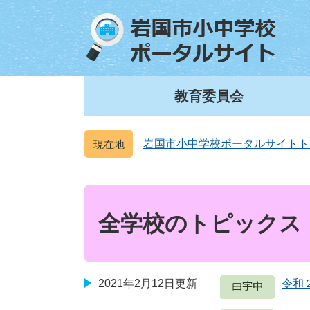
ペ
メ
ー
ニ
ジ
ュ
の
ー
先
を
頭
飛
教育委員会
で
ば
す
し
。
て
岩国市小中学校ポータルサイトト
本
文
本
へ
文
全学校のトピックス
2021年2月12日更新
令和