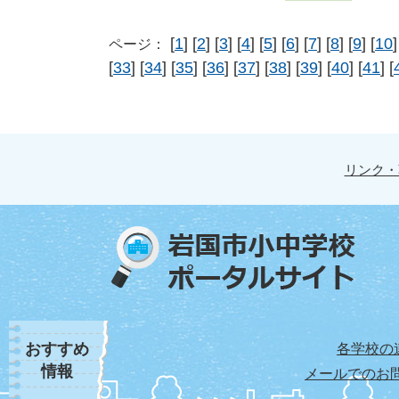
[
1
] [
2
] [
3
] [
4
] [
5
] [
6
] [
7
] [
8
] [
9
] [
10
]
ページ：
[
33
] [
34
] [
35
] [
36
] [
37
] [
38
] [
39
] [
40
] [
41
] [
リンク・
おすすめ
各学校の
情報
メールでのお