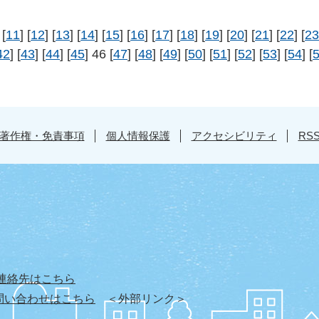
 [
11
] [
12
] [
13
] [
14
] [
15
] [
16
] [
17
] [
18
] [
19
] [
20
] [
21
] [
22
] [
23
42
] [
43
] [
44
] [
45
] 46 [
47
] [
48
] [
49
] [
50
] [
51
] [
52
] [
53
] [
54
] [
著作権・免責事項
個人情報保護
アクセシビリティ
RS
連絡先はこちら
問い合わせはこちら
＜外部リンク＞