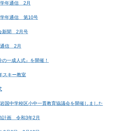
 学年通信 2月
 学年通信 第10号
会新聞 2月号
年通信 2月
分の一成人式』を開催！
6年スキー教室
式
回岩国中学校区小中一貫教育協議会を開催しました
動計画 令和3年2月