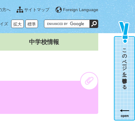
の方へ
サイトマップ
Foreign Language
G
イズ
拡大
標準
o
o
g
l
中学校情報
e
カ
このページを一時保存する
ス
タ
ム
検
索