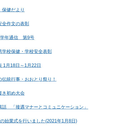
 保健だより
安全作文の表彰
 学年通信 第9号
県学校保健・学校安全表彰
 1月18日～1月22日
の伝統行事・おおとり祭り！
書き初め大会
講話 「接遇マナーとコミュニケーション」
の始業式を行いました(2021年1月8日)