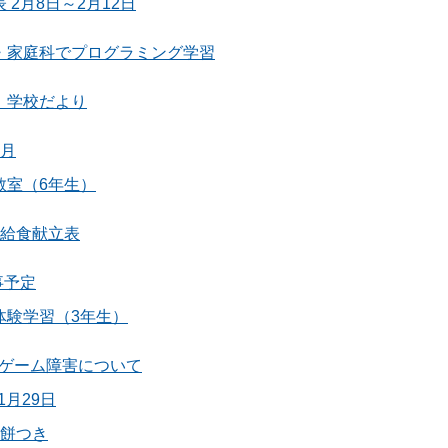
 2月8日～2月12日
・家庭科でプログラミング学習
 学校だより
1月
教室（6年生）
 給食献立表
事予定
体験学習（3年生）
ゲーム障害について
1月29日
生餅つき