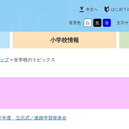
本文へ
はじめて
背景色
文字サ
白
黒
青
小学校情報
ップ
>
全学校のトピックス
２年度 立志式／進路学習発表会