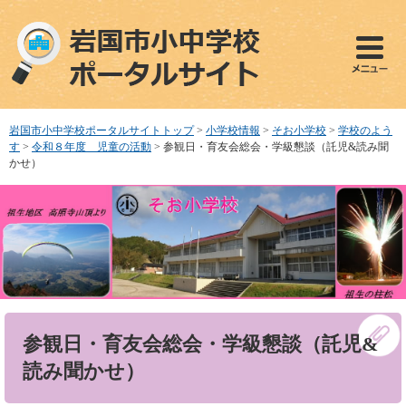
ペ
メ
ー
ニ
ジ
ュ
の
ー
先
を
頭
飛
で
ば
岩国市小中学校ポータルサイトトップ
>
小学校情報
>
そお小学校
>
学校のよう
す
し
す
>
令和８年度 児童の活動
>
参観日・育友会総会・学級懇談（託児&読み聞
。
て
かせ）
本
文
へ
本
参観日・育友会総会・学級懇談（託児&
文
読み聞かせ）