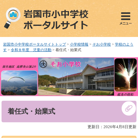
ペ
メ
ー
ニ
ジ
ュ
の
ー
先
を
頭
飛
で
ば
岩国市小中学校ポータルサイトトップ
>
小学校情報
>
そお小学校
>
学校のよう
す
し
す
>
令和８年度 児童の活動
>
着任式・始業式
。
て
本
文
へ
本
着任式・始業式
文
更新日：2026年4月8日更新