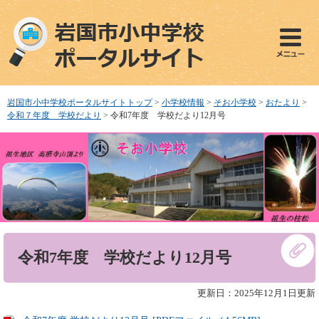
ペ
メ
ー
ニ
ジ
ュ
の
ー
先
を
頭
飛
で
ば
岩国市小中学校ポータルサイトトップ
>
小学校情報
>
そお小学校
>
おたより
>
す
し
令和７年度 学校だより
>
令和7年度 学校だより12月号
。
て
本
文
へ
本
令和7年度 学校だより12月号
文
更新日：2025年12月1日更新