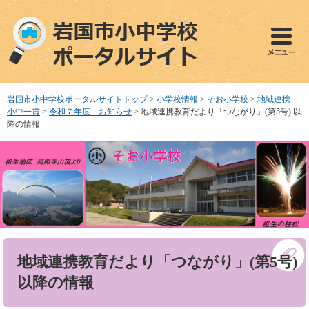
ペ
メ
ー
ニ
ジ
ュ
の
ー
先
を
頭
飛
で
ば
岩国市小中学校ポータルサイトトップ
>
小学校情報
>
そお小学校
>
地域連携・
す
し
小中一貫
>
令和７年度 お知らせ
>
地域連携教育だより「つながり」(第5号) 以
。
て
降の情報
本
文
へ
本
地域連携教育だより「つながり」(第5号)
文
以降の情報