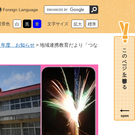
G
Foreign Language
o
o
g
背景色
文字サイズ
白
黒
青
拡大
標準
l
e
カ
ス
タ
７年度 お知らせ
>
地域連携教育だより「つな
ム
このページを一時保存する
検
索