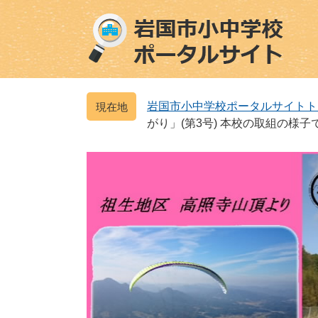
ペ
メ
ー
ニ
ジ
ュ
の
ー
先
を
頭
飛
岩国市小中学校ポータルサイトト
で
ば
がり」(第3号) 本校の取組の様子
す
し
。
て
本
文
へ