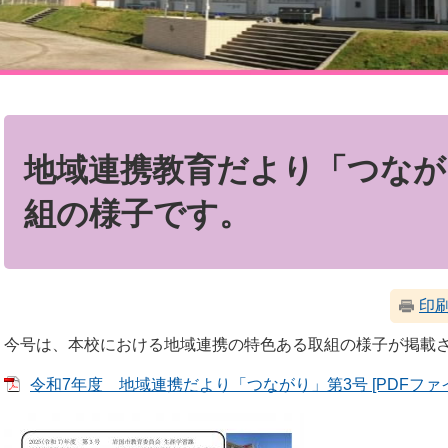
本
文
地域連携教育だより「つながり
組の様子です。
印
今号は、本校における地域連携の特色ある取組の様子が掲載
令和7年度 地域連携だより「つながり」第3号 [PDFファイル