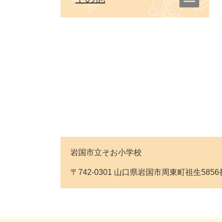
岩国市立そお小学校
〒742-0301 山口県岩国市周東町祖生5856番地 T