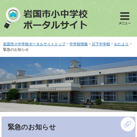
ペ
メ
ー
ニ
ジ
ュ
の
ー
先
を
頭
飛
で
ば
岩国市小中学校ポータルサイトトップ
>
中学校情報
>
川下中学校
>
おたより
>
す
し
緊急のお知らせ
。
て
本
文
へ
本
緊急のお知らせ
文