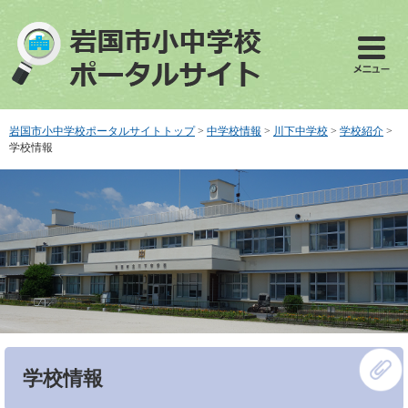
ペ
メ
ー
ニ
ジ
ュ
の
ー
先
を
頭
飛
で
ば
岩国市小中学校ポータルサイトトップ
>
中学校情報
>
川下中学校
>
学校紹介
>
す
し
学校情報
。
て
本
文
へ
本
学校情報
文