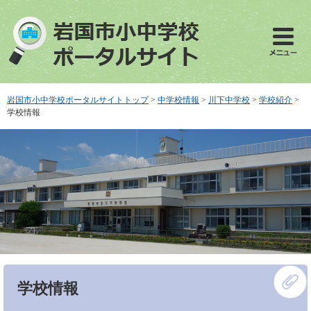
ペ
メ
ー
ニ
ジ
ュ
の
ー
先
を
頭
飛
で
ば
岩国市小中学校ポータルサイトトップ
>
中学校情報
>
川下中学校
>
学校紹介
>
す
し
学校情報
。
て
本
文
へ
本
学校情報
文