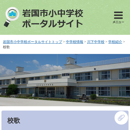
ペ
メ
ー
ニ
ジ
ュ
の
ー
先
を
頭
飛
で
ば
岩国市小中学校ポータルサイトトップ
>
中学校情報
>
川下中学校
>
学校紹介
>
す
し
校歌
。
て
本
文
へ
本
校歌
文