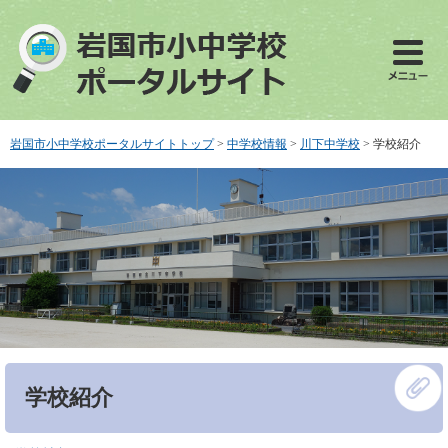
ペ
メ
ー
ニ
ジ
ュ
の
ー
先
を
頭
飛
で
ば
岩国市小中学校ポータルサイトトップ
>
中学校情報
>
川下中学校
>
学校紹介
す
し
。
て
本
文
へ
本
学校紹介
文