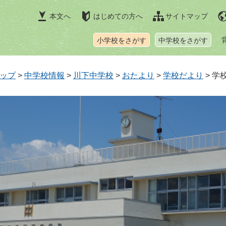
本文へ
はじめての方へ
サイトマップ
小学校をさがす
中学校をさがす
ップ
>
中学校情報
>
川下中学校
>
おたより
>
学校だより
>
学