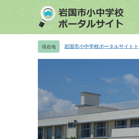
ペ
メ
ー
ニ
ジ
ュ
の
ー
先
を
頭
飛
岩国市小中学校ポータルサイトト
で
ば
す
し
。
て
本
文
へ