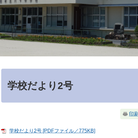
本
文
学校だより2号
印
学校だより2号 [PDFファイル／775KB]