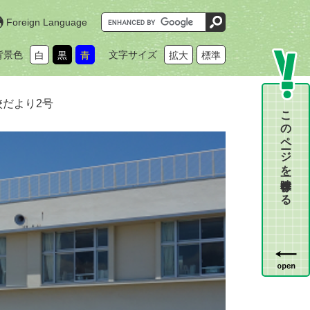
G
Foreign Language
o
o
g
背景色
文字サイズ
白
黒
青
拡大
標準
l
e
カ
ス
タ
校だより2号
ム
このページを一時保存する
検
索