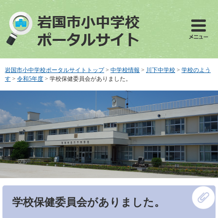
ペ
メ
ー
ニ
ジ
ュ
の
ー
先
を
頭
飛
で
ば
岩国市小中学校ポータルサイトトップ
>
中学校情報
>
川下中学校
>
学校のよう
す
し
す
>
令和5年度
>
学校保健委員会がありました。
。
て
本
文
へ
本
学校保健委員会がありました。
文