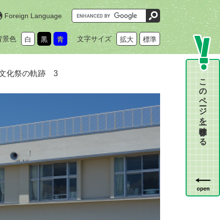
G
Foreign Language
o
o
g
背景色
文字サイズ
白
黒
青
拡大
標準
l
e
カ
ス
タ
文化祭の軌跡 3
ム
このページを一時保存する
検
索