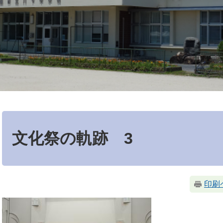
本
文
文化祭の軌跡 3
印刷