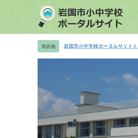
ペ
メ
ー
ニ
ジ
ュ
の
ー
先
を
頭
飛
岩国市小中学校ポータルサイトト
で
ば
す
し
。
て
本
文
へ