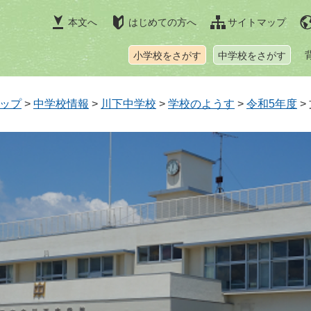
本文へ
はじめての方へ
サイトマップ
小学校をさがす
中学校をさがす
ップ
>
中学校情報
>
川下中学校
>
学校のようす
>
令和5年度
>