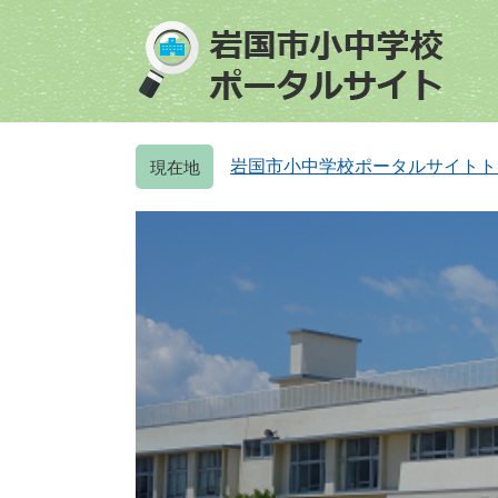
ペ
メ
ー
ニ
ジ
ュ
の
ー
先
を
頭
飛
岩国市小中学校ポータルサイトト
で
ば
す
し
。
て
本
文
へ