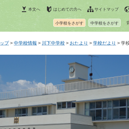
本文へ
はじめての方へ
サイトマップ
小学校をさがす
中学校をさがす
ップ
>
中学校情報
>
川下中学校
>
おたより
>
学校だより
>
学