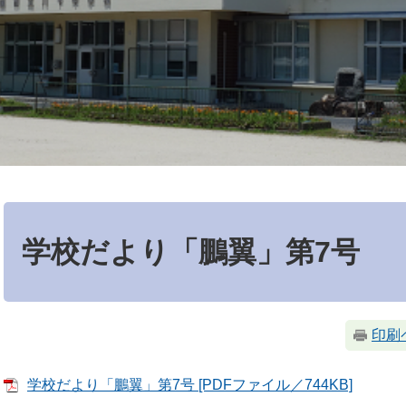
本
文
学校だより「鵬翼」第7号
印刷
学校だより「鵬翼」第7号 [PDFファイル／744KB]