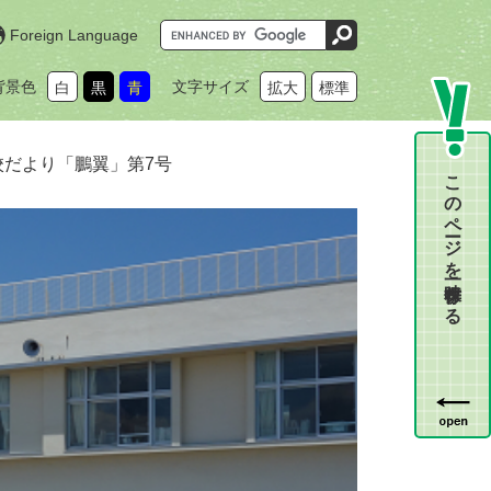
G
Foreign Language
o
o
g
背景色
文字サイズ
白
黒
青
拡大
標準
l
e
カ
ス
タ
校だより「鵬翼」第7号
ム
このページを一時保存する
検
索