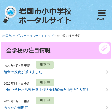
ペ
メ
ー
ニ
ジ
ュ
の
ー
先
を
頭
飛
で
ば
岩国市小中学校ポータルサイトトップ
>
全学校の注目情報
す
し
。
て
本
全学校の注目情報
本
文
文
へ
2022年8月4日更新
給食の残食が減りました！
2022年8月4日更新
中国中学校水泳競技選手権大会1500ｍ自由形8位入賞！
2022年8月4日更新
あったか塾開催