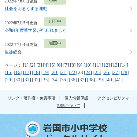
2022年7月6日更新
社会を明るくする運動
2022年7月5日更新
令和4年度箏学習が行われました
2022年7月4日更新
生徒総会
[
1
] [
2
] [
3
] [
4
] [
5
] [
6
] [
7
] [
8
] [
9
] [
10
] [
11
] [
12
] [
13
] [
14
]
ページ：
[
15
] [
16
] [
17
] [
18
] [
19
] [
20
] [
21
] [
22
] 23 [
24
] [
25
] [
26
] [
27
] [
28
]
[
29
] [
30
] [
31
] [
32
] [
33
] [
34
] [
35
] [
36
] [
37
] [
38
] [
39
] [
40
] [
41
]
リンク・著作権・免責事項
個人情報保護
アクセシビリティ
RSSについて