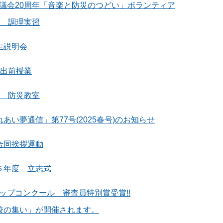
議会20周年「音楽と防災のつどい」ボランティア
生 調理実習
生説明会
生出前授業
生 防災教室
あい夢通信」第77号(2025春号)のお知らせ
合同挨拶運動
６年度 立志式
ップコンクール 審査員特別賞受賞!!
校の集い」が開催されます。