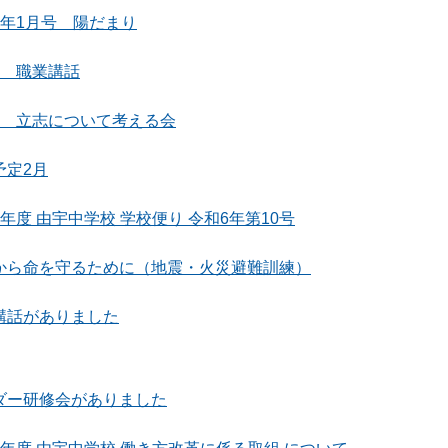
7年1月号 陽だまり
生 職業講話
生 立志について考える会
予定2月
年度 由宇中学校 学校便り 令和6年第10号
から命を守るために（地震・火災避難訓練）
講話がありました
ダー研修会がありました