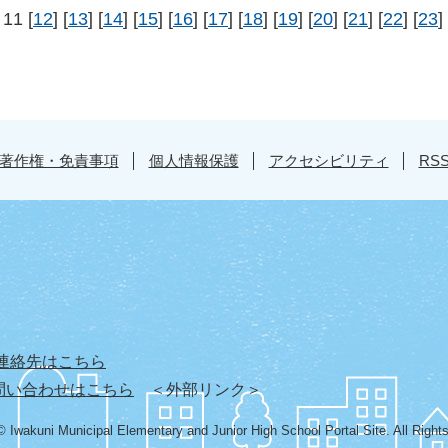
 11 [
12
] [
13
] [
14
] [
15
] [
16
] [
17
] [
18
] [
19
] [
20
] [
21
] [
22
] [
23
] 
著作権・免責事項
個人情報保護
アクセシビリティ
RS
連絡先はこちら
問い合わせはこちら
＜外部リンク＞
© Iwakuni Municipal Elementary and Junior High School Portal Site. All Right