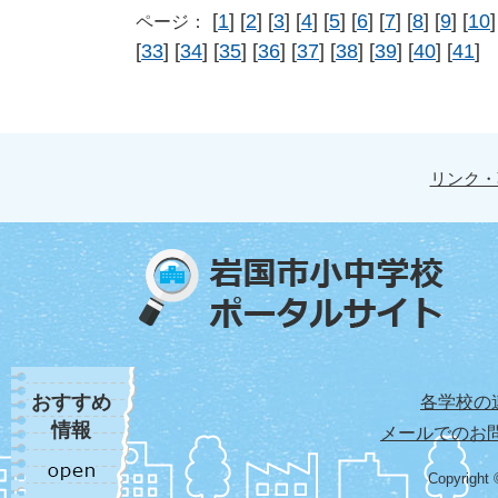
[
1
] [
2
] [
3
] [
4
] [
5
] [
6
] [
7
] [
8
] [
9
] [
10
]
ページ：
[
33
] [
34
] [
35
] [
36
] [
37
] [
38
] [
39
] [
40
] [
41
]
リンク・
おすすめ
各学校の
情報
メールでのお
Copyright 