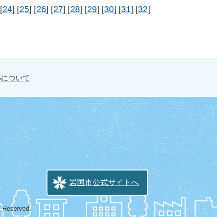
[
24
] [
25
] [
26
] [
27
] [
28
] [
29
] [
30
] [
31
] [
32
]
Sについて
岩国市公式サイトへ
s Reserved.