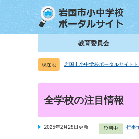
ペ
メ
ー
ニ
ジ
ュ
の
ー
先
を
頭
飛
教育委員会
で
ば
す
し
。
て
岩国市小中学校ポータルサイトト
本
文
本
へ
文
全学校の注目情報
2025年2月28日更新
行事