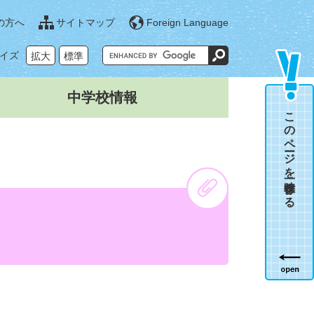
の方へ
サイトマップ
Foreign Language
G
イズ
拡大
標準
o
o
g
l
中学校情報
e
カ
このページを一時保存する
ス
タ
ム
検
索