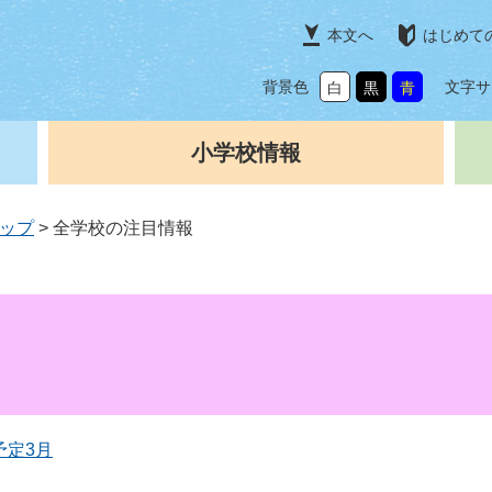
本文へ
はじめて
背景色
文字サ
白
黒
青
小学校情報
ップ
>
全学校の注目情報
予定3月