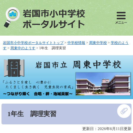
ペ
メ
ー
ニ
ジ
ュ
の
ー
先
を
頭
飛
で
ば
岩国市小中学校ポータルサイトトップ
>
中学校情報
>
周東中学校
>
学校のよう
す
し
す
>
周東中のようす
>
1年生 調理実習
。
て
本
文
へ
本
1年生 調理実習
文
更新日：2026年6月11日更新