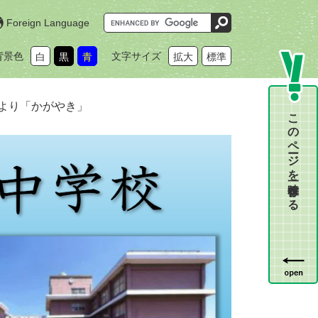
G
Foreign Language
o
o
g
背景色
文字サイズ
白
黒
青
拡大
標準
l
e
カ
ス
タ
より「かがやき」
ム
このページを一時保存する
検
索