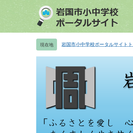
ペ
メ
ー
ニ
ジ
ュ
の
ー
先
を
頭
飛
岩国市小中学校ポータルサイトト
で
ば
す
し
。
て
本
文
へ