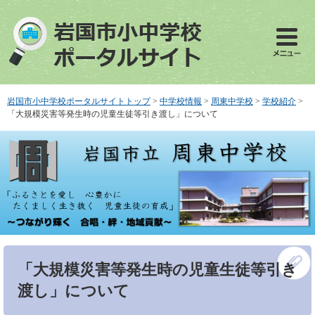
ペ
メ
ー
ニ
ジ
ュ
の
ー
先
を
頭
飛
で
ば
岩国市小中学校ポータルサイトトップ
>
中学校情報
>
周東中学校
>
学校紹介
>
す
し
「大規模災害等発生時の児童生徒等引き渡し」について
。
て
本
文
へ
本
「大規模災害等発生時の児童生徒等引き
文
渡し」について