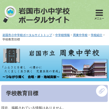
ペ
メ
ー
ニ
ジ
ュ
の
ー
先
を
頭
飛
で
ば
岩国市小中学校ポータルサイトトップ
>
中学校情報
>
周東中学校
>
学校紹介
>
す
し
学校教育目標
。
て
本
文
へ
本
学校教育目標
文
現在、掲載されている情報はありません。