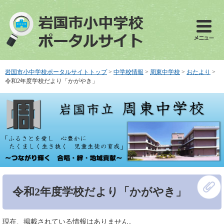
ペ
メ
ー
ニ
ジ
ュ
の
ー
先
を
頭
飛
で
ば
岩国市小中学校ポータルサイトトップ
>
中学校情報
>
周東中学校
>
おたより
>
す
し
令和2年度学校だより「かがやき」
。
て
本
文
へ
本
令和2年度学校だより「かがやき」
文
現在、掲載されている情報はありません。