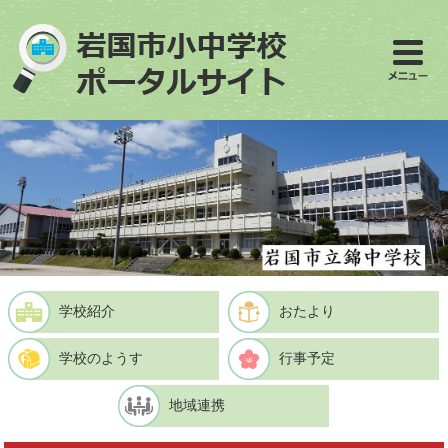
ペ
メ
ー
ニ
ジ
ュ
の
ー
先
を
頭
飛
で
ば
す
し
。
て
本
文
へ
学校紹介
おたより
学校のようす
行事予定
地域連携