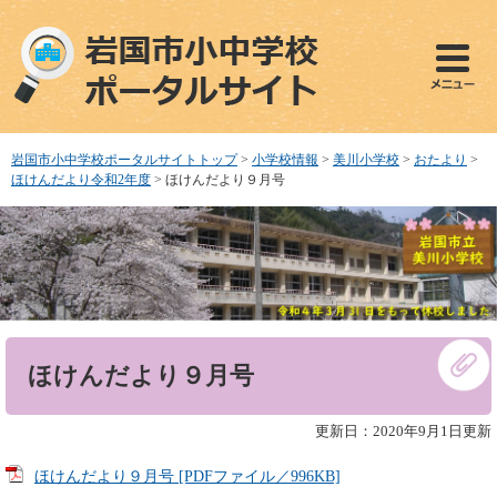
ペ
メ
ー
ニ
ジ
ュ
の
ー
先
を
頭
飛
で
ば
岩国市小中学校ポータルサイトトップ
>
小学校情報
>
美川小学校
>
おたより
>
す
し
ほけんだより令和2年度
>
ほけんだより９月号
。
て
本
文
へ
本
ほけんだより９月号
文
更新日：2020年9月1日更新
ほけんだより９月号 [PDFファイル／996KB]