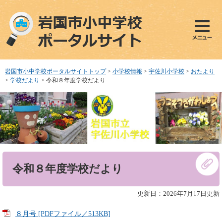
ペ
メ
ー
ニ
ジ
ュ
の
ー
先
を
頭
飛
で
ば
岩国市小中学校ポータルサイトトップ
>
小学校情報
>
宇佐川小学校
>
おたより
す
し
>
学校だより
>
令和８年度学校だより
。
て
本
文
へ
本
令和８年度学校だより
文
更新日：2026年7月17日更新
８月号 [PDFファイル／513KB]