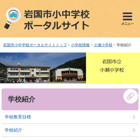
ペ
メ
ー
ニ
ジ
ュ
の
ー
先
を
頭
飛
で
ば
岩国市小中学校ポータルサイトトップ
>
小学校情報
>
小瀬小学校
>
学校紹介
す
し
。
て
本
文
へ
本
学校紹介
文
学校教育目標
学校紹介