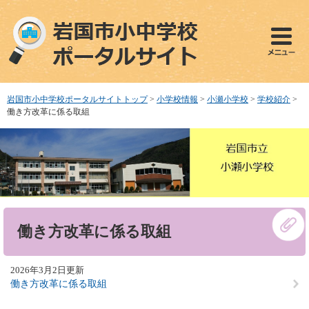
ペ
メ
ー
ニ
ジ
ュ
の
ー
先
を
頭
飛
で
ば
岩国市小中学校ポータルサイトトップ
>
小学校情報
>
小瀬小学校
>
学校紹介
>
す
し
働き方改革に係る取組
。
て
本
文
へ
本
働き方改革に係る取組
文
2026年3月2日更新
働き方改革に係る取組