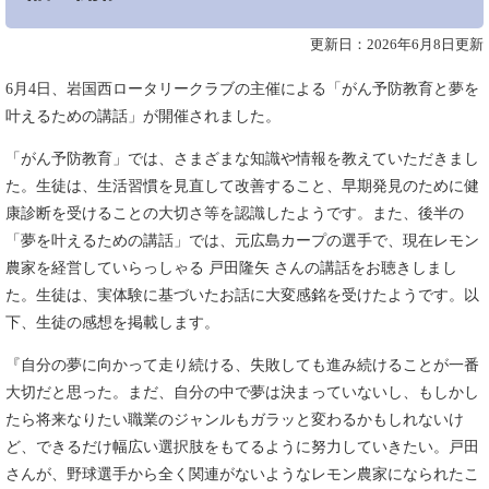
更新日：2026年6月8日更新
​6月4日、岩国西ロータリークラブの主催による「がん予防教育と夢を
叶えるための講話」が開催されました。
「がん予防教育」では、さまざまな知識や情報を教えていただきまし
た。生徒は、生活習慣を見直して改善すること、早期発見のために健
康診断を受けることの大切さ等を認識したようです。また、後半の
「夢を叶えるための講話」では、元広島カープの選手で、現在レモン
農家を経営していらっしゃる 戸田隆矢 さんの講話をお聴きしまし
た。生徒は、実体験に基づいたお話に大変感銘を受けたようです。以
下、生徒の感想を掲載します。
『自分の夢に向かって走り続ける、失敗しても進み続けることが一番
大切だと思った。まだ、自分の中で夢は決まっていないし、もしかし
たら将来なりたい職業のジャンルもガラッと変わるかもしれないけ
ど、できるだけ幅広い選択肢をもてるように努力していきたい。戸田
さんが、野球選手から全く関連がないようなレモン農家になられたこ