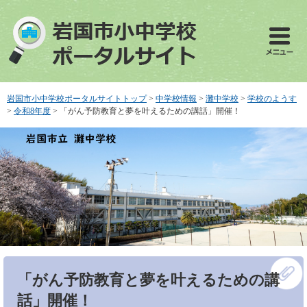
ペ
メ
ー
ニ
ジ
ュ
の
ー
先
を
頭
飛
で
ば
岩国市小中学校ポータルサイトトップ
>
中学校情報
>
灘中学校
>
学校のようす
す
し
>
令和8年度
>
「がん予防教育と夢を叶えるための講話」開催！
。
て
本
文
へ
本
「がん予防教育と夢を叶えるための講
文
話」開催！