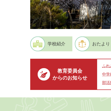
学校紹介
おたより
ふれ
教育委員会
中学
からのお知らせ
部活
本
文