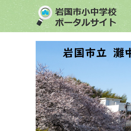
ペ
メ
ー
ニ
ジ
ュ
の
ー
先
を
頭
飛
で
ば
す
し
。
て
本
文
へ