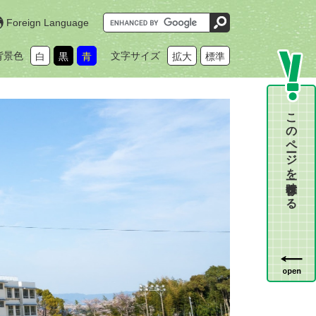
G
Foreign Language
o
o
g
背景色
文字サイズ
白
黒
青
拡大
標準
l
e
カ
ス
タ
ム
このページを一時保存する
検
索