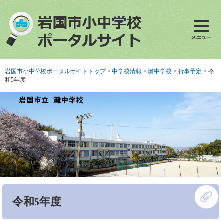
ペ
メ
ー
ニ
ジ
ュ
の
ー
先
を
頭
飛
で
ば
岩国市小中学校ポータルサイトトップ
>
中学校情報
>
灘中学校
>
行事予定
>
令
す
し
和5年度
。
て
本
文
へ
本
令和5年度
文