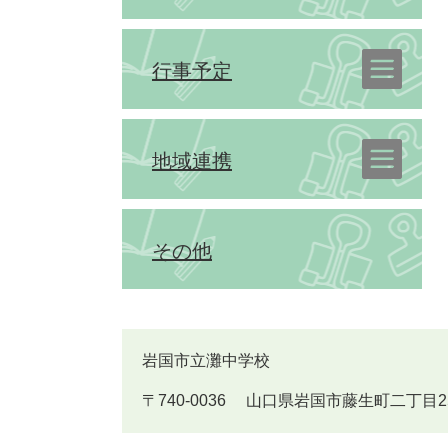
行事予定
地域連携
その他
岩国市立灘中学校
〒740-0036 山口県岩国市藤生町二丁目25番1号 