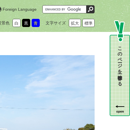
G
Foreign Language
o
o
g
背景色
文字サイズ
白
黒
青
拡大
標準
l
e
カ
ス
タ
ム
このページを一時保存する
検
索