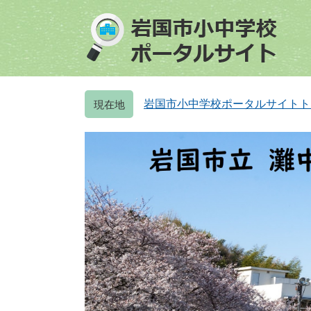
ペ
メ
ー
ニ
ジ
ュ
の
ー
先
を
頭
飛
岩国市小中学校ポータルサイトト
で
ば
す
し
。
て
本
文
へ