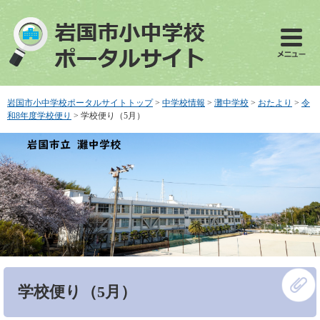
ペ
メ
ー
ニ
ジ
ュ
の
ー
先
を
頭
飛
で
ば
岩国市小中学校ポータルサイトトップ
>
中学校情報
>
灘中学校
>
おたより
>
令
す
し
和8年度学校便り
>
学校便り（5月）
。
て
本
文
へ
本
学校便り（5月）
文