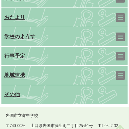
おたより
学校のようす
行事予定
地域連携
その他
岩国市立灘中学校
〒740-0036 山口県岩国市藤生町二丁目25番1号 Tel:0827-32-