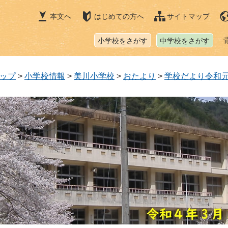
本文へ
はじめての方へ
サイトマップ
小学校をさがす
中学校をさがす
ップ
>
小学校情報
>
美川小学校
>
おたより
>
学校だより令和