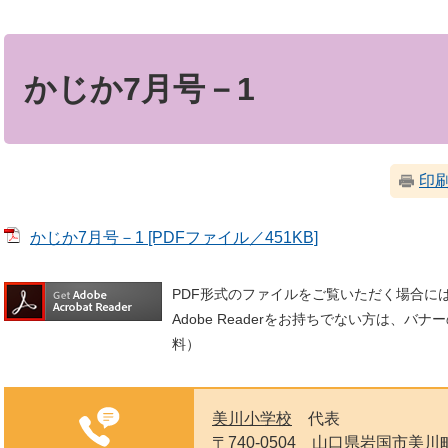
本
文
かじか7月号－1
印
かじか7月号－1 [PDFファイル／451KB]
PDF形式のファイルをご覧いただく場合には、A
Adobe Readerをお持ちでない方は、
料）
美川小学校
代表
〒740-0504
山口県岩国市美川町