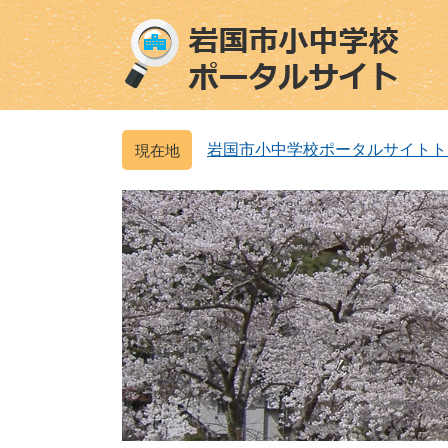
ペ
メ
ー
ニ
ジ
ュ
の
ー
先
を
頭
飛
岩国市小中学校ポータルサイトト
で
ば
す
し
。
て
本
文
へ