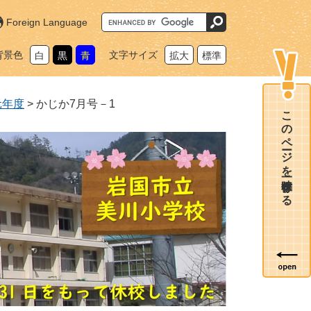
G
Foreign Language
o
o
g
背景色
文字サイズ
白
黒
青
拡大
標準
l
e
カ
ス
タ
元年度
>
かじか7月号－1
ム
このページを一時保存する
検
索