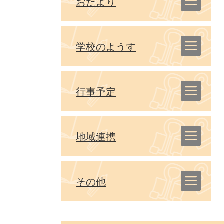
おたより
学校のようす
行事予定
地域連携
その他