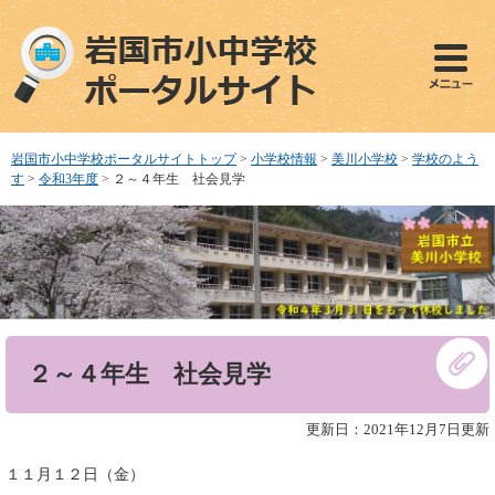
ペ
メ
ー
ニ
ジ
ュ
の
ー
先
を
頭
飛
で
ば
岩国市小中学校ポータルサイトトップ
>
小学校情報
>
美川小学校
>
学校のよう
す
し
す
>
令和3年度
>
２～４年生 社会見学
。
て
本
文
へ
本
２～４年生 社会見学
文
更新日：2021年12月7日更新
１１月１２日（金）